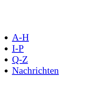
A-H
I-P
Q-Z
Nachrichten