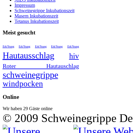
Impressum
Schweinegrippe Inkubationszeit
Masern Inkubationszeit
Tetanus Inkubationszeit
Meist gesucht
Erk?ltung
Erk?ltung
Erk?ltung
Erk?ltung
Erk?ltung
Hautausschlag
hiv
Roter Hautauschlag
schweinegrippe
windpocken
Online
Wir haben 29 Gäste online
© 2009 Schweinegrippe De