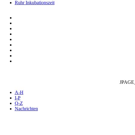
Ruhr Inkubationszeit
JPAGE
A-H
I-P
Q-Z
Nachrichten