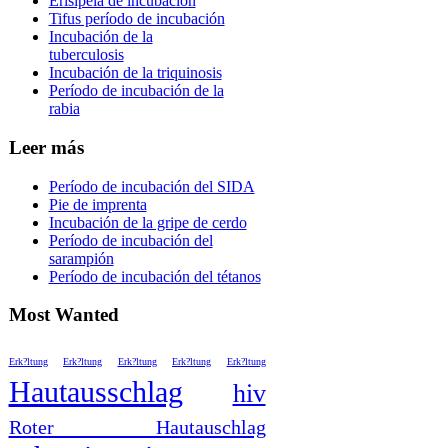
Erisipela de incubación
Tifus período de incubación
Incubación de la
tuberculosis
Incubación de la triquinosis
Período de incubación de la
rabia
Leer más
Período de incubación del SIDA
Pie de imprenta
Incubación de la gripe de cerdo
Período de incubación del
sarampión
Período de incubación del tétanos
Most Wanted
Erk?ltung
Erk?ltung
Erk?ltung
Erk?ltung
Erk?ltung
Hautausschlag
hiv
Roter Hautauschlag