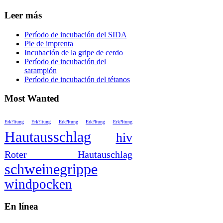
Leer más
Período de incubación del SIDA
Pie de imprenta
Incubación de la gripe de cerdo
Período de incubación del
sarampión
Período de incubación del tétanos
Most Wanted
Erk?ltung
Erk?ltung
Erk?ltung
Erk?ltung
Erk?ltung
Hautausschlag
hiv
Roter Hautauschlag
schweinegrippe
windpocken
En línea